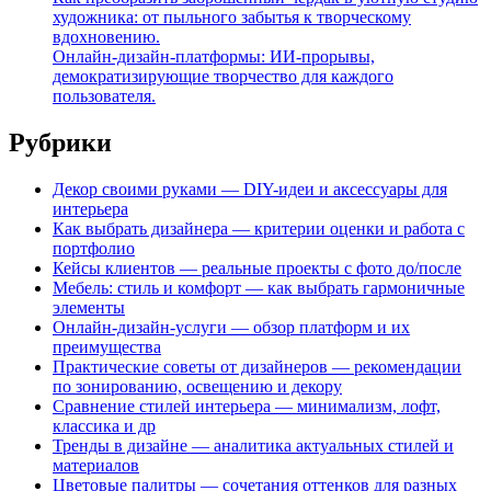
художника: от пыльного забытья к творческому
вдохновению.
Онлайн-дизайн-платформы: ИИ-прорывы,
демократизирующие творчество для каждого
пользователя.
Рубрики
Декор своими руками — DIY-идеи и аксессуары для
интерьера
Как выбрать дизайнера — критерии оценки и работа с
портфолио
Кейсы клиентов — реальные проекты с фото до/после
Мебель: стиль и комфорт — как выбрать гармоничные
элементы
Онлайн-дизайн-услуги — обзор платформ и их
преимущества
Практические советы от дизайнеров — рекомендации
по зонированию, освещению и декору
Сравнение стилей интерьера — минимализм, лофт,
классика и др
Тренды в дизайне — аналитика актуальных стилей и
материалов
Цветовые палитры — сочетания оттенков для разных