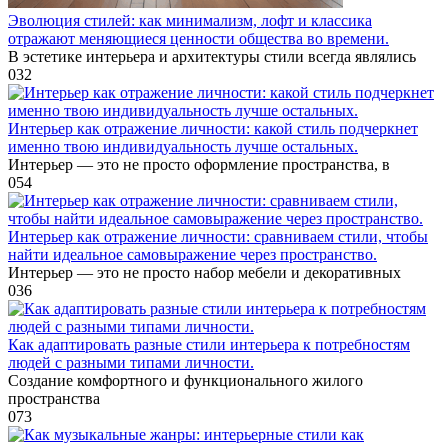
Эволюция стилей: как минимализм, лофт и классика
отражают меняющиеся ценности общества во времени.
В эстетике интерьера и архитектуры стили всегда являлись
0
32
Интерьер как отражение личности: какой стиль подчеркнет
именно твою индивидуальность лучше остальных.
Интерьер — это не просто оформление пространства, в
0
54
Интерьер как отражение личности: сравниваем стили, чтобы
найти идеальное самовыражение через пространство.
Интерьер — это не просто набор мебели и декоративных
0
36
Как адаптировать разные стили интерьера к потребностям
людей с разными типами личности.
Создание комфортного и функционального жилого
пространства
0
73