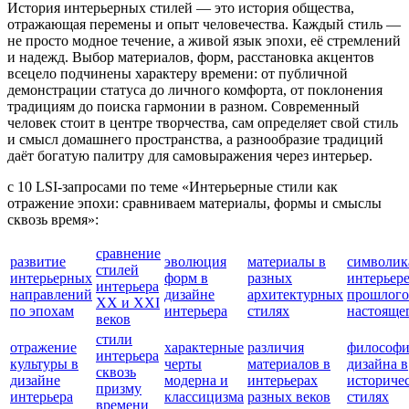
История интерьерных стилей — это история общества,
отражающая перемены и опыт человечества. Каждый стиль —
не просто модное течение, а живой язык эпохи, её стремлений
и надежд. Выбор материалов, форм, расстановка акцентов
всецело подчинены характеру времени: от публичной
демонстрации статуса до личного комфорта, от поклонения
традициям до поиска гармонии в разном. Современный
человек стоит в центре творчества, сам определяет свой стиль
и смысл домашнего пространства, а разнообразие традиций
даёт богатую палитру для самовыражения через интерьер.
с 10 LSI-запросами по теме «Интерьерные стили как
отражение эпохи: сравниваем материалы, формы и смыслы
сквозь время»:
сравнение
развитие
эволюция
материалы в
символик
стилей
интерьерных
форм в
разных
интерьер
интерьера
направлений
дизайне
архитектурных
прошлого
XX и XXI
по эпохам
интерьера
стилях
настояще
веков
стили
отражение
характерные
различия
философи
интерьера
культуры в
черты
материалов в
дизайна в
сквозь
дизайне
модерна и
интерьерах
историче
призму
интерьера
классицизма
разных веков
стилях
времени