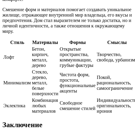
Смешение форм и материалов помогает создавать уникальное
жилище, отражающее внутренний мир владельца, его вкусы и
предпочтения. Дом стал выразителем не только достатка, но и
личной идентичности, а также отношения к окружающему
миру.
Стиль
Материалы
Формы
Смыслы
Бетон,
Открытые
кирпич,
пространства,
Творчество,
Лофт
металл,
коммуникации,
свобода, урбанизм
дерево
грубые фактуры
Стекло,
Чистота форм,
дерево,
Покой,
простота,
Минимализм
металл,
рациональность,
функциональные
белые
самоограничение
акценты
поверхности
Комбинация
Индивидуальност
Свободное
Эклектика
любых
оригинальность,
смешение стилей
материалов
ирония
Заключение