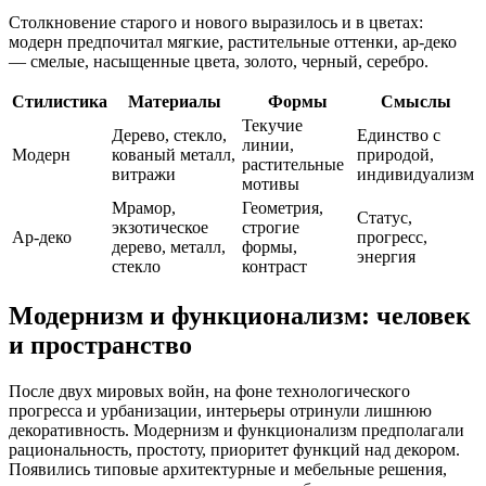
Столкновение старого и нового выразилось и в цветах:
модерн предпочитал мягкие, растительные оттенки, ар-деко
— смелые, насыщенные цвета, золото, черный, серебро.
Стилистика
Материалы
Формы
Смыслы
Текучие
Дерево, стекло,
Единство с
линии,
Модерн
кованый металл,
природой,
растительные
витражи
индивидуализм
мотивы
Мрамор,
Геометрия,
Статус,
экзотическое
строгие
Ар-деко
прогресс,
дерево, металл,
формы,
энергия
стекло
контраст
Модернизм и функционализм: человек
и пространство
После двух мировых войн, на фоне технологического
прогресса и урбанизации, интерьеры отринули лишнюю
декоративность. Модернизм и функционализм предполагали
рациональность, простоту, приоритет функций над декором.
Появились типовые архитектурные и мебельные решения,