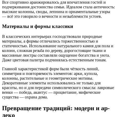
Все спортивно аранжировалось для впечатления гостей и
подчеркивания достоинства семьи. Идеалом стала античность:
высокие колонны, своды, лепнина и орнаментальные узоры
— всё это говорило о вечности и незыблемости устоев.
Материалы и формы классики
В классических интерьерах господствовали природные
материалы, а формы отличались торжественностью и
статичностью. Использование натурального камня для пола и
колонн, сложная резьба по дереву, дорогостоящие ткани и
массивные люстры составляли ощущение богатства и уюта.
Даже цветовая палитра подчинялась естественным тонам.
Главной характеристикой форм были чёткость линий,
симметрия и повторяемость элементов: арки, купола,
колонны, растительные и геометрические мотивы.
Декоративные элементы использовались не только для
красоты, но и для передачи символического смысла: лавровые
венки — победа, акантус — процветание, мифические
существа — охрана дома.
Превращение традиций: модерн и ар-
деко