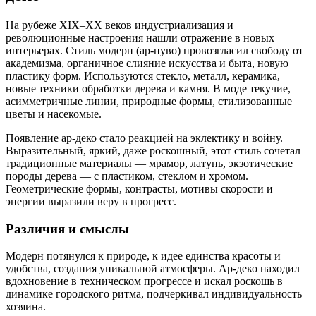
На рубеже XIX–XX веков индустриализация и
революционные настроения нашли отражение в новых
интерьерах. Стиль модерн (ар-нуво) провозгласил свободу от
академизма, органичное слияние искусства и быта, новую
пластику форм. Используются стекло, металл, керамика,
новые техники обработки дерева и камня. В моде текучие,
асимметричные линии, природные формы, стилизованные
цветы и насекомые.
Появление ар-деко стало реакцией на эклектику и войну.
Выразительный, яркий, даже роскошный, этот стиль сочетал
традиционные материалы — мрамор, латунь, экзотические
породы дерева — с пластиком, стеклом и хромом.
Геометрические формы, контрасты, мотивы скорости и
энергии выразили веру в прогресс.
Различия и смыслы
Модерн потянулся к природе, к идее единства красоты и
удобства, создания уникальной атмосферы. Ар-деко находил
вдохновение в техническом прогрессе и искал роскошь в
динамике городского ритма, подчеркивал индивидуальность
хозяина.