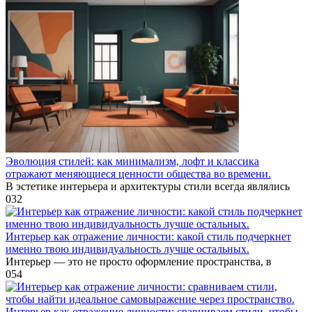
Эволюция стилей: как минимализм, лофт и классика
отражают меняющиеся ценности общества во времени.
В эстетике интерьера и архитектуры стили всегда являлись
0
32
Интерьер как отражение личности: какой стиль подчеркнет
именно твою индивидуальность лучше остальных.
Интерьер — это не просто оформление пространства, в
0
54
Интерьер как отражение личности: сравниваем стили, чтобы