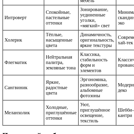
мебель
Зонирование,
Спокойные,
Минима
уединенные
Интроверт
пастельные
сканди
уголки,
оттенки
эко
«мягкий» свет
Тёплые,
Динамичность,
Соврем
Холерик
насыщенные
оригинальность,
хай-тек
цвета
яркие текстуры
Классика,
Нейтральная
стабильность
Класси
Флегматик
палитра,
форм и
прован
земляные тона
элементов
Эргономика,
Яркие,
разнообразие,
Модерн,
Сангвиник
радостные
альбомные
деко
цвета
фотозоны
Уют,
Холодные,
приглушённое
Шебби-
Меланхолик
приглушённые
освещение,
кантри
оттенки
текстиль