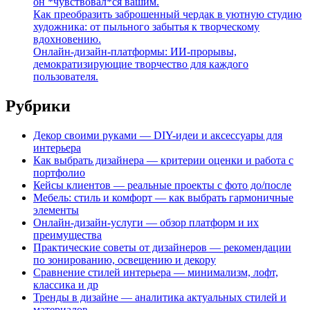
он *чувствовал*ся вашим.
Как преобразить заброшенный чердак в уютную студию
художника: от пыльного забытья к творческому
вдохновению.
Онлайн-дизайн-платформы: ИИ-прорывы,
демократизирующие творчество для каждого
пользователя.
Рубрики
Декор своими руками — DIY-идеи и аксессуары для
интерьера
Как выбрать дизайнера — критерии оценки и работа с
портфолио
Кейсы клиентов — реальные проекты с фото до/после
Мебель: стиль и комфорт — как выбрать гармоничные
элементы
Онлайн-дизайн-услуги — обзор платформ и их
преимущества
Практические советы от дизайнеров — рекомендации
по зонированию, освещению и декору
Сравнение стилей интерьера — минимализм, лофт,
классика и др
Тренды в дизайне — аналитика актуальных стилей и
материалов