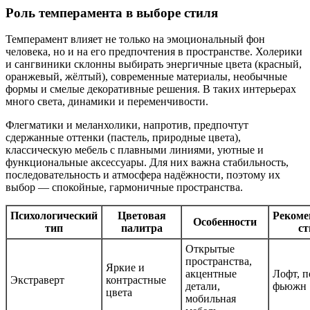
Роль темперамента в выборе стиля
Темперамент влияет не только на эмоциональный фон
человека, но и на его предпочтения в пространстве. Холерики
и сангвиники склонны выбирать энергичные цвета (красный,
оранжевый, жёлтый), современные материалы, необычные
формы и смелые декоративные решения. В таких интерьерах
много света, динамики и переменчивости.
Флегматики и меланхолики, напротив, предпочтут
сдержанные оттенки (пастель, природные цвета),
классическую мебель с плавными линиями, уютные и
функциональные аксессуары. Для них важна стабильность,
последовательность и атмосфера надёжности, поэтому их
выбор — спокойные, гармоничные пространства.
Психологический
Цветовая
Рекоме
Особенности
тип
палитра
ст
Открытые
пространства,
Яркие и
акцентные
Лофт, п
Экстраверт
контрастные
детали,
фьюжн
цвета
мобильная