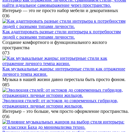
найти идеальное самовыражение через пространство.
Интерьер — это не просто набор мебели и декоративных
0
36
Как адаптировать разные стили интерьера к потребностям
людей с разными типами личности.
Создание комфортного и функционального жилого
пространства
0
73
Как музыкальные жанры: интерьерные стили как отражение
личного темпа жизни.
Музыка в нашей жизни давно перестала быть просто фоном.
0
85
Эволюция стилей: от истоков до современных гибридов,
отражающих личные истории жильцов.
Интерьер – это больше, чем просто оформление пространства.
0
56