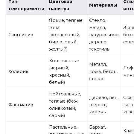
Тип
Цветовая
Сти
Материалы
темперамента
палитра
инт
Яркие, теплые
Стекло,
тона
металл,
Экле
Сангвиник
(коралловый,
натуральное
бохо
бирюзовый,
дерево,
сов
желтый)
текстиль
Контрастные
Металл,
(черный,
Лофт
Холерик
кожа, бетон,
красный,
мин
стекло
белый)
Нейтральные,
Дерево, лен,
Скан
теплые (беж,
Флегматик
шерсть,
кант
оливковый,
камень
клас
серый)
Пастельные,
Бархат,
Клас