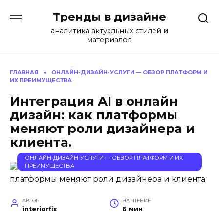
Перейти
Тренды в дизайне
к
содержанию
аналитика актуальных стилей и
материалов
ГЛАВНАЯ
»
ОНЛАЙН-ДИЗАЙН-УСЛУГИ — ОБЗОР ПЛАТФОРМ И
ИХ ПРЕИМУЩЕСТВА
Интеграция AI в онлайн
дизайн: как платформы
меняют роли дизайнера и
клиента.
ОНЛАЙН-ДИЗАЙН-УСЛУГИ — ОБЗОР ПЛАТФОРМ И ИХ
ПРЕИМУЩЕСТВА
АВТОР
НА ЧТЕНИЕ
interiorfix
6 мин