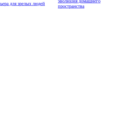
эволюция домашнего
ьера для зрелых людей
пространства