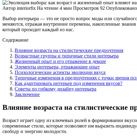
Автор
interiorfix
На чтение
4 мин
Просмотров
92
Опубликовано
Выбор интерьера — это не просто вопрос моды или случайного
меняются, отражая внутренние перемены, накопленные знания 
который проходит каждый из нас.
Содержание
Влияние возраста на стилистические предпочтения
Возрастные группы и типичные стили интерьера
Жизненный опыт и его отражение в декоре
Элементы интерьера, отражающие опыт
Психологические аспекты эволюции вкуса
Типичные изменения в предпочтениях с точки зрения пс
Как адаптировать интерьер под изменения вкусов?
Советы по гибкому дизайну интерьера
Заключение
Влияние возраста на стилистические п
Возраст играет одну из ключевых ролей в формировании вкусо
современные стили, которые позволяют им выразить индивидуа
свободу и энергию молодости.