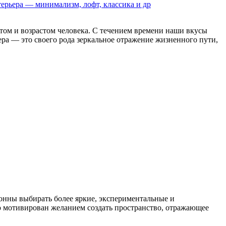
ерьера — минимализм, лофт, классика и др
том и возрастом человека. С течением времени наши вкусы
а — это своего рода зеркальное отражение жизненного пути,
онны выбирать более яркие, экспериментальные и
о мотивирован желанием создать пространство, отражающее