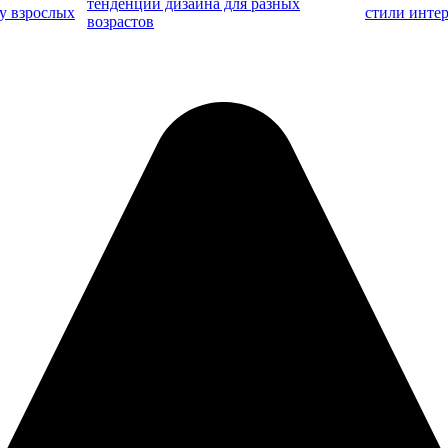
тенденции дизайна для разных
 у взрослых
стили интер
возрастов