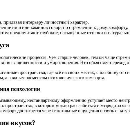
а, придавая интерьеру личностный характер.
ление ниш или каминов говорят о стремлении к дому-комфорту.
ом предпочитают глубокие, насыщенные оттенки и натуральны
уса
логические процессы. Чем старше человек, тем он чаще стреми
чувство защищенности и умиротворения. Это объясняет переход 
аказанные пространства, где всё на своих местах, способствуют
м, а важным элементом психологического комфорта.
ения психологии
ызывающему, нестандартному оформлению уступает место нейтр
ь пространство, в котором можно расслабиться и «зарядиться» 
омфорт достигается через тактильные ощущения и связь с нату
ния вкусов?