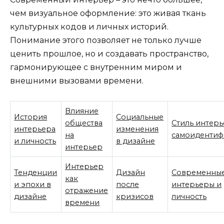
чем визуальное оформление: это живая ткань
культурных кодов и личных историй.
Понимание этого позволяет не только лучше
ценить прошлое, но и создавать пространство,
гармонирующее с внутренним миром и
внешними вызовами времени.
Влияние
История
Социальные
общества
Стиль интерь
интерьера
изменения
на
самоидентиф
и личность
в дизайне
интерьер
Интерьер
Тенденции
Дизайн
Современны
как
и эпохи в
после
интерьеры и
отражение
дизайне
кризисов
личность
времени