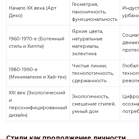
Геометрия,
Начало XX века (Арт
Индуст
лаконичность,
Деко)
урбан
функциональность
Яркие цвета,
Социа
1960-1970-е (Богемный
натуральные
движе
стиль и Хиппи)
материалы,
проте
эклектика
Чистые линии,
Глобал
1980-1990-е
технологичность,
технол
(Минимализм и Хай-тек)
сдержанность
револ
XXI век (Экологический
Экологичность,
Цифро
и
смешение стилей,
осозн
персонифицированный
умный дом
потре
дизайн)
Стили как продолжение личности