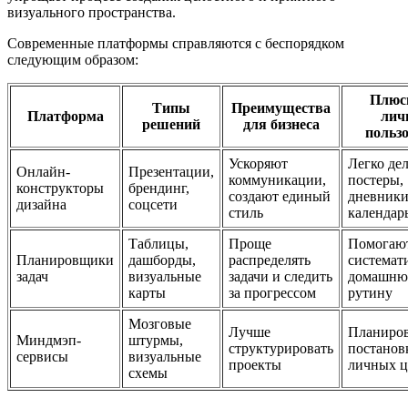
визуального пространства.
Современные платформы справляются с беспорядком
следующим образом:
Плюс
Типы
Преимущества
Платформа
лич
решений
для бизнеса
польз
Ускоряют
Легко дел
Онлайн-
Презентации,
коммуникации,
постеры,
конструкторы
брендинг,
создают единый
дневники
дизайна
соцсети
стиль
календар
Таблицы,
Проще
Помогаю
Планировщики
дашборды,
распределять
системат
задач
визуальные
задачи и следить
домашн
карты
за прогрессом
рутину
Мозговые
Лучше
Планиров
Миндмэп-
штурмы,
структурировать
постанов
сервисы
визуальные
проекты
личных ц
схемы