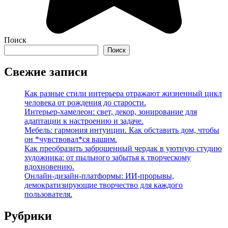
Поиск
Поиск
Свежие записи
Как разные стили интерьера отражают жизненный цикл
человека от рождения до старости.
Интерьер-хамелеон: свет, декор, зонирование для
адаптации к настроению и задаче.
Мебель: гармония интуиции. Как обставить дом, чтобы
он *чувствовал*ся вашим.
Как преобразить заброшенный чердак в уютную студию
художника: от пыльного забытья к творческому
вдохновению.
Онлайн-дизайн-платформы: ИИ-прорывы,
демократизирующие творчество для каждого
пользователя.
Рубрики