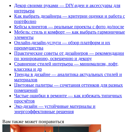
Декор своими руками — DIY-идеи и аксессуары для
интерьера
Как выбрать дизайнера — критерии оценки и работа с
портфолио
Кейсы клиентов — реальные проекты с фото до/после
Мебель: стиль и комфорт — как выбрать гармоничные
элементы
Онлайн-дизайн-услуги — обзор платформ и их
преимущества
Практические советы от дизайнеров — рекомендации
по зонированию, освещению и декору
Сравнение стилей интерьера — минимализм, лофт,
классика и др
Тренды в дизайне — аналитика актуальных стилей и
материалов
Цветовые палитры — сочетания оттенков для разных
помещений
Частые ошибки в ремонте — как избежать типичных
просчётов
Эко-дизайн — устойчивые материалы и
энергоэффективные решения
Вам также может понравиться