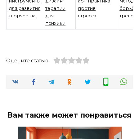
инструменты
дизайн-
арт-практика
методы
для развития
терапии
против
борьбы
творчества
для
стресса
тревог
психики
Оцените статью
Вам также может понравиться