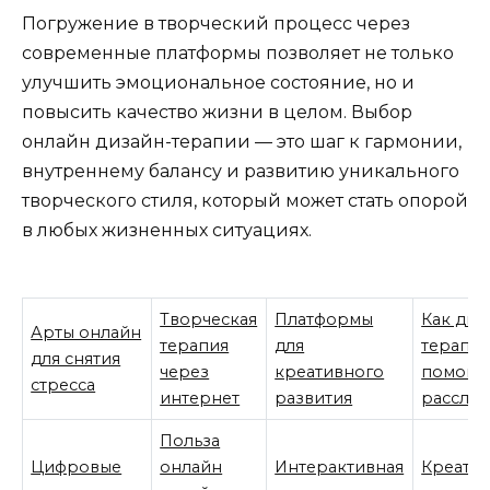
Погружение в творческий процесс через
современные платформы позволяет не только
улучшить эмоциональное состояние, но и
повысить качество жизни в целом. Выбор
онлайн дизайн-терапии — это шаг к гармонии,
внутреннему балансу и развитию уникального
творческого стиля, который может стать опорой
в любых жизненных ситуациях.
Творческая
Платформы
Как диз
Арты онлайн
терапия
для
терапи
для снятия
через
креативного
помога
стресса
интернет
развития
расслаб
Польза
Цифровые
онлайн
Интерактивная
Креати