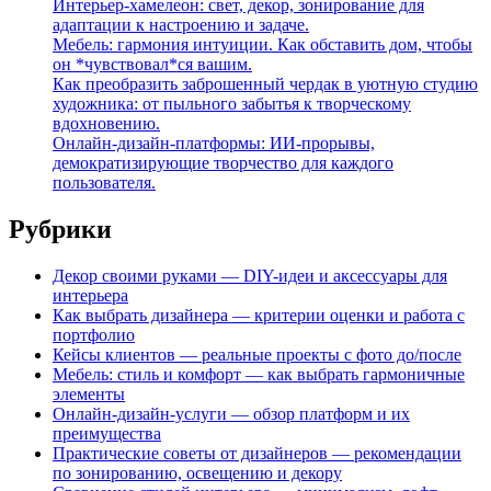
Интерьер-хамелеон: свет, декор, зонирование для
адаптации к настроению и задаче.
Мебель: гармония интуиции. Как обставить дом, чтобы
он *чувствовал*ся вашим.
Как преобразить заброшенный чердак в уютную студию
художника: от пыльного забытья к творческому
вдохновению.
Онлайн-дизайн-платформы: ИИ-прорывы,
демократизирующие творчество для каждого
пользователя.
Рубрики
Декор своими руками — DIY-идеи и аксессуары для
интерьера
Как выбрать дизайнера — критерии оценки и работа с
портфолио
Кейсы клиентов — реальные проекты с фото до/после
Мебель: стиль и комфорт — как выбрать гармоничные
элементы
Онлайн-дизайн-услуги — обзор платформ и их
преимущества
Практические советы от дизайнеров — рекомендации
по зонированию, освещению и декору