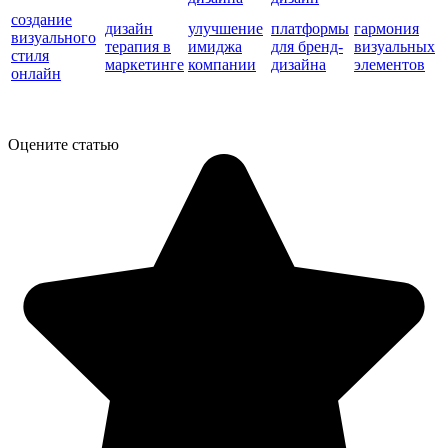
создание
дизайн
улучшение
платформы
гармония
визуального
терапия в
имиджа
для бренд-
визуальных
стиля
маркетинге
компании
дизайна
элементов
онлайн
Оцените статью