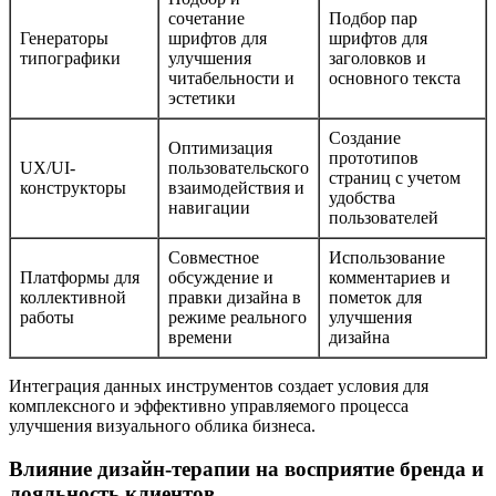
сочетание
Подбор пар
Генераторы
шрифтов для
шрифтов для
типографики
улучшения
заголовков и
читабельности и
основного текста
эстетики
Создание
Оптимизация
прототипов
UX/UI-
пользовательского
страниц с учетом
конструкторы
взаимодействия и
удобства
навигации
пользователей
Совместное
Использование
Платформы для
обсуждение и
комментариев и
коллективной
правки дизайна в
пометок для
работы
режиме реального
улучшения
времени
дизайна
Интеграция данных инструментов создает условия для
комплексного и эффективно управляемого процесса
улучшения визуального облика бизнеса.
Влияние дизайн-терапии на восприятие бренда и
лояльность клиентов