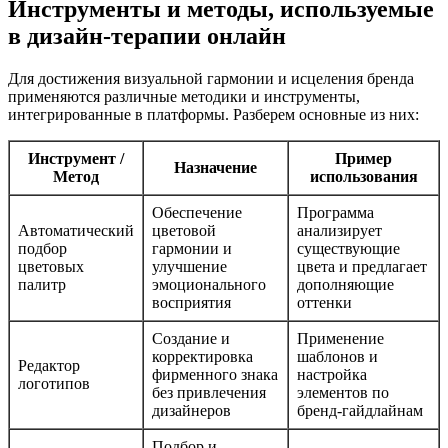
Инструменты и методы, используемые
в дизайн-терапии онлайн
Для достижения визуальной гармонии и исцеления бренда
применяются различные методики и инструменты,
интегрированные в платформы. Разберем основные из них:
Инструмент /
Пример
Назначение
Метод
использования
Обеспечение
Программа
Автоматический
цветовой
анализирует
подбор
гармонии и
существующие
цветовых
улучшение
цвета и предлагает
палитр
эмоционального
дополняющие
восприятия
оттенки
Создание и
Применение
корректировка
шаблонов и
Редактор
фирменного знака
настройка
логотипов
без привлечения
элементов по
дизайнеров
бренд-гайдлайнам
Подбор и