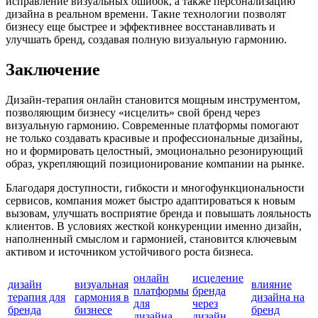
исправление визуальных ошибок, а также персонализацию
дизайна в реальном времени. Такие технологии позволят
бизнесу еще быстрее и эффективнее восстанавливать и
улучшать бренд, создавая полную визуальную гармонию.
Заключение
Дизайн-терапия онлайн становится мощным инструментом,
позволяющим бизнесу «исцелить» свой бренд через
визуальную гармонию. Современные платформы помогают
не только создавать красивые и профессиональные дизайны,
но и формировать целостный, эмоционально резонирующий
образ, укрепляющий позиционирование компании на рынке.
Благодаря доступности, гибкости и многофункциональности
сервисов, компания может быстро адаптироваться к новым
вызовам, улучшать восприятие бренда и повышать лояльность
клиентов. В условиях жесткой конкуренции именно дизайн,
наполненный смыслом и гармонией, становится ключевым
активом и источником устойчивого роста бизнеса.
онлайн
исцеление
дизайн
визуальная
влияние
платформы
бренда
терапия для
гармония в
дизайна на
для
через
бренда
бизнесе
бренд
дизайна
дизайн