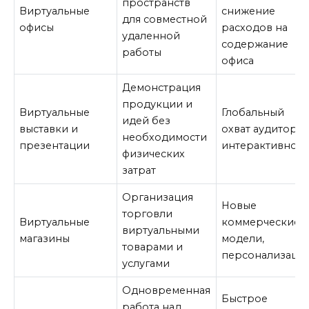
пространств
Виртуальные
снижение
для совместной
офисы
расходов на
удаленной
содержание
работы
офиса
Демонстрация
продукции и
Виртуальные
Глобальный
идей без
выставки и
охват аудитории
необходимости
презентации
интерактивност
физических
затрат
Организация
Новые
торговли
Виртуальные
коммерческие
виртуальными
магазины
модели,
товарами и
персонализаци
услугами
Одновременная
Быстрое
работа над