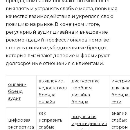
бренда, компании получают возможность
выявлять и устранять слабые места, повышая
качество взаимодействия и укрепляя свою
позицию на рынке. В конечном итоге,
регулярный аудит дизайна и внедрение
рекомендаций профессионалов помогает
строить сильные, убедительные бренды,
которые вызывают доверие и формируют
долгосрочные отношения с клиентами.
выявление
диагностика
инстру
онлайн-
недостатков
проблем
для ана
бренд
бренда
дизайна
бренда 
аудит
онлайн
бренда
сети
как
анализ
визуальная
цифровая
исправить
слабых
идентификация
экспертиза
слабые
сторон