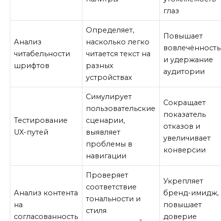
глаз
Определяет,
Повышает
Анализ
насколько легко
вовлечённость
читабельности
читается текст на
и удержание
шрифтов
разных
аудитории
устройствах
Симулирует
Сокращает
пользовательские
показатель
Тестирование
сценарии,
отказов и
UX-путей
выявляет
увеличивает
проблемы в
конверсии
навигации
Проверяет
Укрепляет
соответствие
Анализ контента
бренд-имидж,
тональности и
на
повышает
стиля
согласованность
доверие