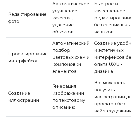
Автоматическое
Быстрое и
улучшение
качественное
Редактирование
качества,
редактировани
фото
удаление
без специальны
объектов
навыков
Автоматический
Создание удоб
подбор
и эстетичных
Проектирование
цветовых схем и
интерфейсов б
интерфейсов
компоновки
опыта UX/UI-
элементов
дизайна
Возможность
Генерация
получить
Создание
изображений
иллюстрации д
иллюстраций
по текстовому
проектов без
описанию
найма художни