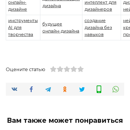
онлайн-
интеллект для
ди
дизайна
дизайне
дизайнеров
не
инструменты
создание
не
будущее
AI для
дизайна без
кр
онлайн-дизайна
творчества
навыков
пр
Оцените статью
Вам также может понравиться