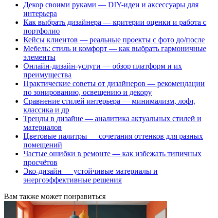
Декор своими руками — DIY-идеи и аксессуары для
интерьера
Как выбрать дизайнера — критерии оценки и работа с
портфолио
Кейсы клиентов — реальные проекты с фото до/после
Мебель: стиль и комфорт — как выбрать гармоничные
элементы
Онлайн-дизайн-услуги — обзор платформ и их
преимущества
Практические советы от дизайнеров — рекомендации
по зонированию, освещению и декору
Сравнение стилей интерьера — минимализм, лофт,
классика и др
Тренды в дизайне — аналитика актуальных стилей и
материалов
Цветовые палитры — сочетания оттенков для разных
помещений
Частые ошибки в ремонте — как избежать типичных
просчётов
Эко-дизайн — устойчивые материалы и
энергоэффективные решения
Вам также может понравиться