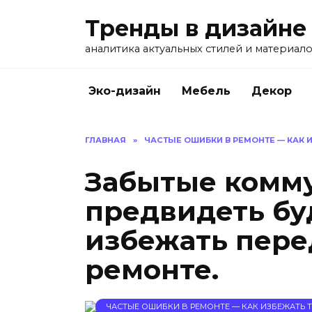
Перейти
Тренды в дизайне
к
содержанию
аналитика актуальных стилей и материал
Эко-дизайн
Мебель
Декор
ГЛАВНАЯ
»
ЧАСТЫЕ ОШИБКИ В РЕМОНТЕ — КАК
Забытые комму
предвидеть бу
избежать пере
ремонте.
ЧАСТЫЕ ОШИБКИ В РЕМОНТЕ — КАК ИЗБЕЖАТЬ