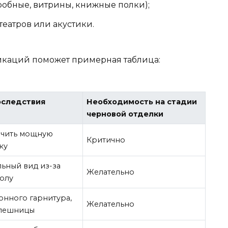
обные, витрины, книжные полки);
еатров или акустики.
каций поможет примерная таблица:
оследствия
Необходимость на стадии
черновой отделки
ючить мощную
Критично
ку
ьный вид из-за
Желательно
олу
онного гарнитура,
Желательно
олешницы