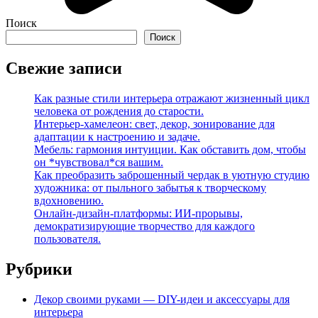
Поиск
Поиск
Свежие записи
Как разные стили интерьера отражают жизненный цикл
человека от рождения до старости.
Интерьер-хамелеон: свет, декор, зонирование для
адаптации к настроению и задаче.
Мебель: гармония интуиции. Как обставить дом, чтобы
он *чувствовал*ся вашим.
Как преобразить заброшенный чердак в уютную студию
художника: от пыльного забытья к творческому
вдохновению.
Онлайн-дизайн-платформы: ИИ-прорывы,
демократизирующие творчество для каждого
пользователя.
Рубрики
Декор своими руками — DIY-идеи и аксессуары для
интерьера