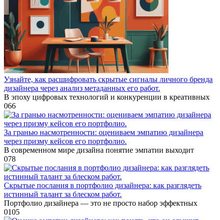
Узнайте, как расшифровать скрытые сигналы личного бренда
дизайнера через анализ метаданных его работ.
В эпоху цифровых технологий и конкуренции в креативных
0
66
За гранью насмотренности: оцениваем эмпатию дизайнера
через призму кейсов его портфолио.
В современном мире дизайна понятие эмпатии выходит
0
78
Скрытые послания в портфолио дизайнера: как разглядеть
истинный талант за блеском работ.
Портфолио дизайнера — это не просто набор эффектных
0
105