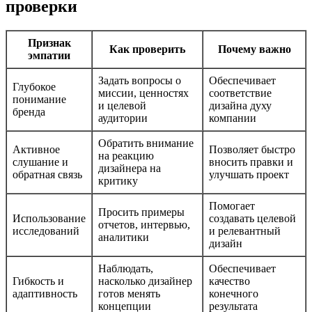
проверки
Признак
Как проверить
Почему важно
эмпатии
Задать вопросы о
Обеспечивает
Глубокое
миссии, ценностях
соответствие
понимание
и целевой
дизайна духу
бренда
аудитории
компании
Обратить внимание
Активное
Позволяет быстро
на реакцию
слушание и
вносить правки и
дизайнера на
обратная связь
улучшать проект
критику
Помогает
Просить примеры
Использование
создавать целевой
отчетов, интервью,
исследований
и релевантный
аналитики
дизайн
Наблюдать,
Обеспечивает
Гибкость и
насколько дизайнер
качество
адаптивность
готов менять
конечного
концепции
результата