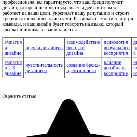
профессионала, вы гарантируете, что ваш бренд получит
дизайн, который не просто украшает, а действительно
работает на ваши цели, укрепляет вашу репутацию и строит
крепкие отношения с клиентами. Развивайте эмпатию внутри
команды, и ваш дизайн будет говорить на языке, который
слышат и понимают ваши клиенты.
эмпатия
взаимодействие
психология
д
в
оценка дизайнера
бренда и
визуального
р
дизайне
дизайна
восприятия
с
эмпатия
влияние
о
чувствительность
создание бренд-
в UX
дизайна на
э
дизайнера
идентичности
дизайне
восприятие
о
Оцените статью