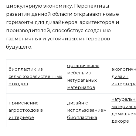
циркулярную экономику. Перспективы
развития данной области открывают новые
горизонты для дизайнеров, архитекторов и
производителей, способствуя созданию
гармоничных и устойчивых интерьеров
будущего.
органическая
биопластик из
экологич
мебель из
сельскохозяйственных
дизайн
натуральных
отходов
интерьер
материалов
натураль
применение
дизайн с
материалы
агроотходов в
использованием
домашне
интерьере
биопластика
декоре