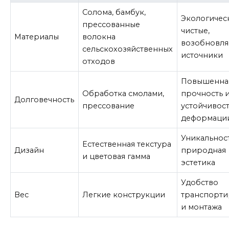
Солома, бамбук,
Экологичес
прессованные
чистые,
Материалы
волокна
возобновл
сельскохозяйственных
источники
отходов
Повышенна
Обработка смолами,
прочность 
Долговечность
прессование
устойчивост
деформаци
Уникальнос
Естественная текстура
Дизайн
природная
и цветовая гамма
эстетика
Удобство
Вес
Легкие конструкции
транспорт
и монтажа