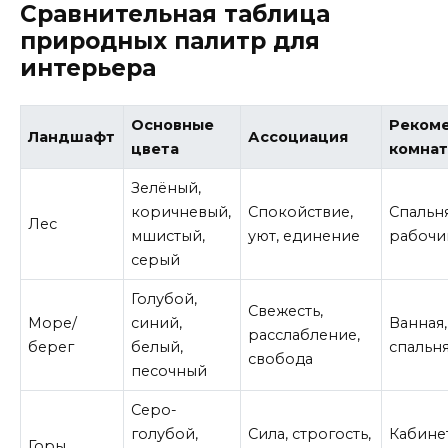
Сравнительная таблица
природных палитр для
интерьера
Основные
Реком
Ландшафт
Ассоциация
цвета
комна
Зелёный,
коричневый,
Спокойствие,
Спальня
Лес
мшистый,
уют, единение
рабочи
серый
Голубой,
Свежесть,
Море/
синий,
Ванная,
расслабление,
берег
белый,
спальн
свобода
песочный
Серо-
голубой,
Сила, строгость,
Кабинет
Горы