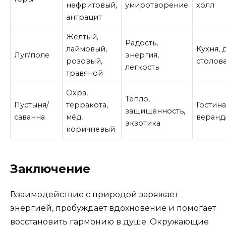
нефритовый,
умиротворение
холл
антрацит
Жёлтый,
Радость,
лаймовый,
Кухня, 
Луг/поле
энергия,
розовый,
столов
легкость
травяной
Охра,
Тепло,
Пустыня/
терракота,
Гостина
защищённость,
саванна
мёд,
веранд
экзотика
коричневый
Заключение
Взаимодействие с природой заряжает
энергией, пробуждает вдохновение и помогает
восстановить гармонию в душе. Окружающие