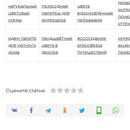
диза
натуральные
природные
цвета
инте
цветовые
палитры для
вдохновлённые
прир
схемы
интерьера
пейзажами
отте
идеи палитр
ландшафтные
воссоздание
инте
для уютного
цвета в
атмосферы
акце
дома
декоре
путешествий
прир
Оцените статью