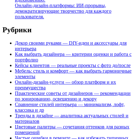
Онлайн-дизайн-платформы: ИИ-прорывы,
демократизирующие творчество для каждого
пользователя.
Рубрики
Декор своими руками — DIY-идеи и аксессуары для
интерьера
Как выбрать дизайнера — критерии оценки и работа с
портфолио
Кейсы клиентов — реальные проекты с фото до/после
Мебель: стиль и комфорт — как выбрать гармоничные
элементы
Онлайн-дизайн-услуги — обзор платформ и их
преимущества
Практические советы от дизайнеров — рекомендации
по зонированию, освещению и декору
Сравнение стилей интерьера — минимализм, лофт,
классика и др
Тренды в дизайне — аналитика актуальных стилей и
материалов
Цветовые палитры — сочетания оттенков для разных
помещений
Частые ошибки в ремонте — как избежать типичных