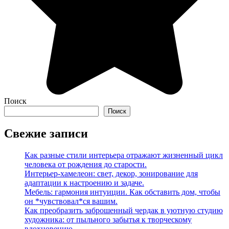
Поиск
Поиск
Свежие записи
Как разные стили интерьера отражают жизненный цикл
человека от рождения до старости.
Интерьер-хамелеон: свет, декор, зонирование для
адаптации к настроению и задаче.
Мебель: гармония интуиции. Как обставить дом, чтобы
он *чувствовал*ся вашим.
Как преобразить заброшенный чердак в уютную студию
художника: от пыльного забытья к творческому
вдохновению.