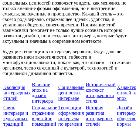
социальных ценностей позволяет увидеть, как менялись не
только внешние формы оформления, но и внутренние
смыслы, заложенные в пространство. Каждый стиль – это
своего рода зеркало, отражающее идеалы, удобства, и
установки общества своего времени. Понимание этой
взаимосвязи помогает не только лучше осознать историю
развития дизайна, но и создавать интерьеры, которые будут
актуальны и значимы в современном контексте.
Будущие тенденции в интерьере, вероятно, будут дальше
развивать идеи экологичности, гибкости и
многофункциональности, показывая, что дизайн – это живой
организм, тесно связанный с культурой, технологией и
социальной динамикой общества.
Влияние
Исторический
Эволюция
Социальные
Характе
эпох на
контекст
интерьерных
ценности в
стилей р
дизайн
интерьерного
стилей
интерьере
эпох
интерьера
стиля
Связь
Социальное
Тенденции
История
Дизайн
интерьера и
отражение
оформления
развития
интерьер
культурных
в дизайне
интерьера
интерьерных
обществ
традиций
помещений
по времени
стилей
нормы