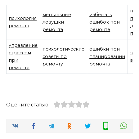
пси
ментальные
избежать
психология
пр
ловушки
ошибок при
ремонта
дор
ремонта
ремонте
про
управление
психологические
ошибки при
стрессом
эко
советы по
планировании
при
в р
ремонту
ремонта
ремонте
Оцените статью