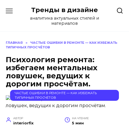
Перейти
Тренды в дизайне
к
содержанию
аналитика актуальных стилей и
материалов
ГЛАВНАЯ
»
ЧАСТЫЕ ОШИБКИ В РЕМОНТЕ — КАК ИЗБЕЖАТЬ
ТИПИЧНЫХ ПРОСЧЁТОВ
Психология ремонта:
избегаем ментальных
ловушек, ведущих к
дорогим просчётам.
ЧАСТЫЕ ОШИБКИ В РЕМОНТЕ — КАК ИЗБЕЖАТЬ
ТИПИЧНЫХ ПРОСЧЁТОВ
АВТОР
НА ЧТЕНИЕ
interiorfix
5 мин