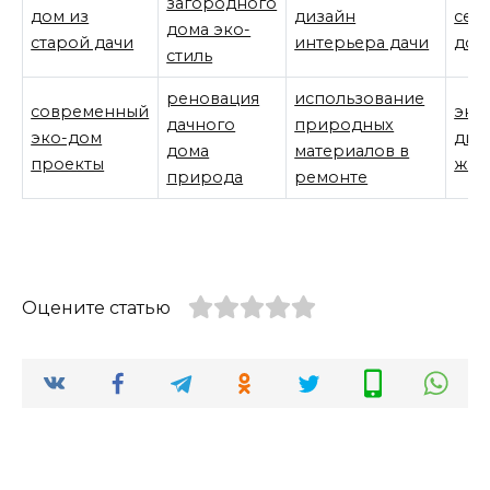
загородного
дом из
дизайн
сем
дома эко-
старой дачи
интерьера дачи
дом
стиль
реновация
использование
современный
эко
дачного
природных
эко-дом
диз
дома
материалов в
проекты
жил
природа
ремонте
Оцените статью