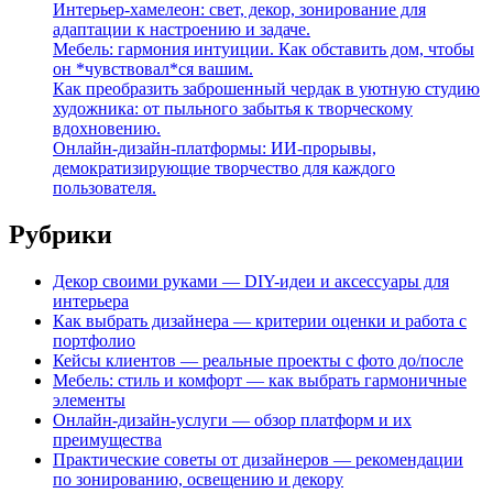
Интерьер-хамелеон: свет, декор, зонирование для
адаптации к настроению и задаче.
Мебель: гармония интуиции. Как обставить дом, чтобы
он *чувствовал*ся вашим.
Как преобразить заброшенный чердак в уютную студию
художника: от пыльного забытья к творческому
вдохновению.
Онлайн-дизайн-платформы: ИИ-прорывы,
демократизирующие творчество для каждого
пользователя.
Рубрики
Декор своими руками — DIY-идеи и аксессуары для
интерьера
Как выбрать дизайнера — критерии оценки и работа с
портфолио
Кейсы клиентов — реальные проекты с фото до/после
Мебель: стиль и комфорт — как выбрать гармоничные
элементы
Онлайн-дизайн-услуги — обзор платформ и их
преимущества
Практические советы от дизайнеров — рекомендации
по зонированию, освещению и декору