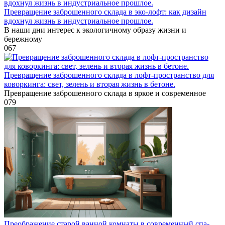
Превращение заброшенного склада в эко-лофт: как дизайн
вдохнул жизнь в индустриальное прошлое.
В наши дни интерес к экологичному образу жизни и
бережному
0
67
Превращение заброшенного склада в лофт-пространство для
коворкинга: свет, зелень и вторая жизнь в бетоне.
Превращение заброшенного склада в яркое и современное
0
79
Преображение старой ванной комнаты в современный спа-