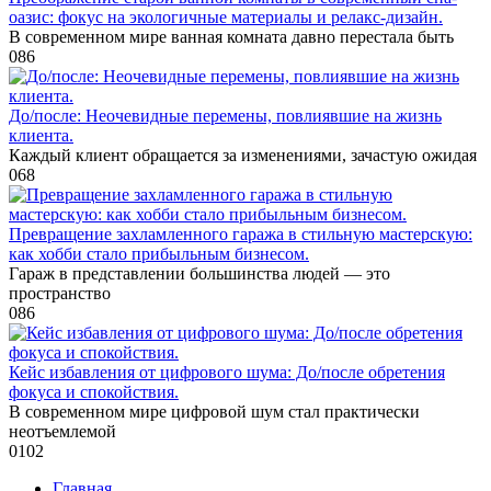
оазис: фокус на экологичные материалы и релакс-дизайн.
В современном мире ванная комната давно перестала быть
0
86
До/после: Неочевидные перемены, повлиявшие на жизнь
клиента.
Каждый клиент обращается за изменениями, зачастую ожидая
0
68
Превращение захламленного гаража в стильную мастерскую:
как хобби стало прибыльным бизнесом.
Гараж в представлении большинства людей — это
пространство
0
86
Кейс избавления от цифрового шума: До/после обретения
фокуса и спокойствия.
В современном мире цифровой шум стал практически
неотъемлемой
0
102
Главная