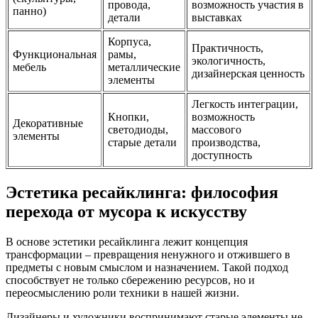
провода,
возможность участия в
панно)
детали
выставках
Корпуса,
Практичность,
Функциональная
рамы,
экологичность,
мебель
металлические
дизайнерская ценность
элементы
Легкость интеграции,
Кнопки,
возможность
Декоративные
светодиоды,
массового
элементы
старые детали
производства,
доступность
Эстетика ресайклинга: философия
перехода от мусора к искусству
В основе эстетики ресайклинга лежит концепция
трансформации – превращения ненужного и отжившего в
предметы с новым смыслом и назначением. Такой подход
способствует не только сбережению ресурсов, но и
переосмыслению роли техники в нашей жизни.
Дизайнеры и художники воспринимают старые элементы не