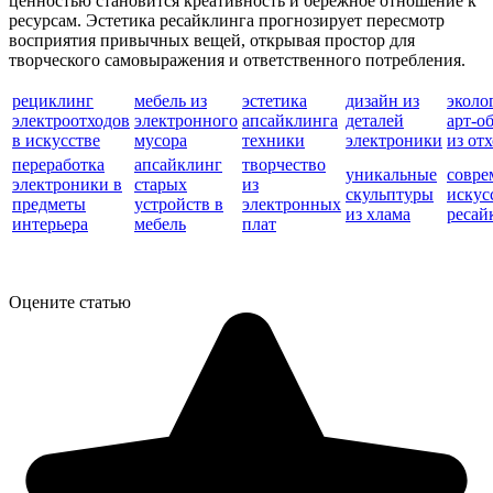
ценностью становится креативность и бережное отношение к
ресурсам. Эстетика ресайклинга прогнозирует пересмотр
восприятия привычных вещей, открывая простор для
творческого самовыражения и ответственного потребления.
рециклинг
мебель из
эстетика
дизайн из
эколо
электроотходов
электронного
апсайклинга
деталей
арт-о
в искусстве
мусора
техники
электроники
из от
переработка
апсайклинг
творчество
уникальные
совре
электроники в
старых
из
скульптуры
искус
предметы
устройств в
электронных
из хлама
ресай
интерьера
мебель
плат
Оцените статью