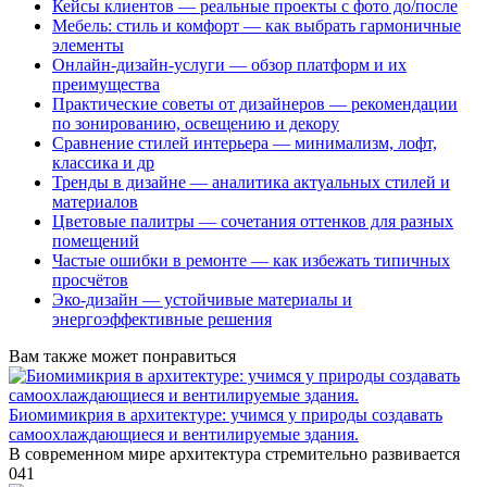
Кейсы клиентов — реальные проекты с фото до/после
Мебель: стиль и комфорт — как выбрать гармоничные
элементы
Онлайн-дизайн-услуги — обзор платформ и их
преимущества
Практические советы от дизайнеров — рекомендации
по зонированию, освещению и декору
Сравнение стилей интерьера — минимализм, лофт,
классика и др
Тренды в дизайне — аналитика актуальных стилей и
материалов
Цветовые палитры — сочетания оттенков для разных
помещений
Частые ошибки в ремонте — как избежать типичных
просчётов
Эко-дизайн — устойчивые материалы и
энергоэффективные решения
Вам также может понравиться
Биомимикрия в архитектуре: учимся у природы создавать
самоохлаждающиеся и вентилируемые здания.
В современном мире архитектура стремительно развивается
0
41