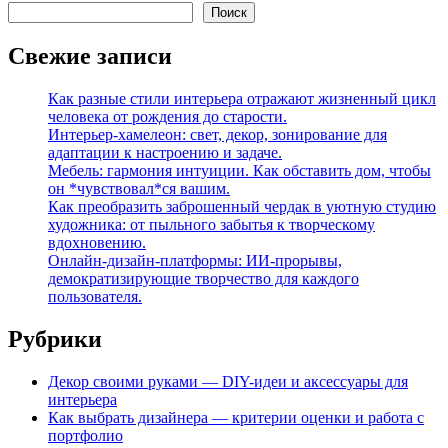
Поиск
Свежие записи
Как разные стили интерьера отражают жизненный цикл
человека от рождения до старости.
Интерьер-хамелеон: свет, декор, зонирование для
адаптации к настроению и задаче.
Мебель: гармония интуиции. Как обставить дом, чтобы
он *чувствовал*ся вашим.
Как преобразить заброшенный чердак в уютную студию
художника: от пыльного забытья к творческому
вдохновению.
Онлайн-дизайн-платформы: ИИ-прорывы,
демократизирующие творчество для каждого
пользователя.
Рубрики
Декор своими руками — DIY-идеи и аксессуары для
интерьера
Как выбрать дизайнера — критерии оценки и работа с
портфолио