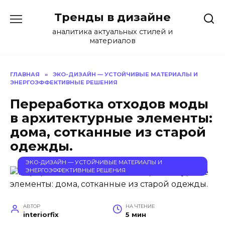
Перейти
Тренды в дизайне
к
содержанию
аналитика актуальных стилей и
материалов
ГЛАВНАЯ
»
ЭКО-ДИЗАЙН — УСТОЙЧИВЫЕ МАТЕРИАЛЫ И
ЭНЕРГОЭФФЕКТИВНЫЕ РЕШЕНИЯ
Переработка отходов моды
в архитектурные элементы:
дома, сотканные из старой
одежды.
ЭКО-ДИЗАЙН — УСТОЙЧИВЫЕ МАТЕРИАЛЫ И
ЭНЕРГОЭФФЕКТИВНЫЕ РЕШЕНИЯ
АВТОР
НА ЧТЕНИЕ
interiorfix
5 мин