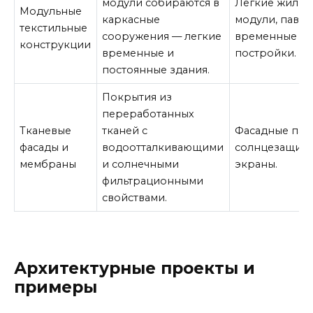
модули собираются в
Легкие жилые
Модульные
каркасные
модули, павил
текстильные
сооружения — легкие
временные
конструкции
временные и
постройки.
постоянные здания.
Покрытия из
переработанных
Тканевые
тканей с
Фасадные пан
фасады и
водоотталкивающими
солнцезащит
мембраны
и солнечными
экраны.
фильтрационными
свойствами.
Архитектурные проекты и
примеры