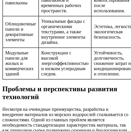
павильонов и
компостирования
павильоны
временных рабочих
после
пространств.
использования.
Уникальные фасады с
Облицовочные
органическими
Эстетика, легкость
панели и
текстурами, а также
экологическая
декоративные
внутренние элементы
безопасность.
элементы
дизайна.
Модульные
Конструкции с
Устойчивость,
панели для
высокой
долговечность,
жилых и
энергоэффективностью
снижение затрат н
коммерческих
и низким углеродным
кондиционирован
зданий
следом.
и отопление.
Проблемы и перспективы развития
технологий
Несмотря на очевидные преимущества, разработка и
внедрение материалов из морских водорослей сталкивается со
сложностями. Одной из главных проблем является
необходимость стандартизации характеристик материала, так
как природное сырье подвержено сезонным и биологическим