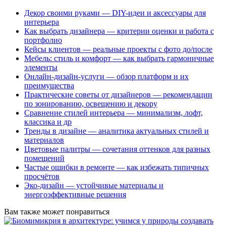
Декор своими руками — DIY-идеи и аксессуары для
интерьера
Как выбрать дизайнера — критерии оценки и работа с
портфолио
Кейсы клиентов — реальные проекты с фото до/после
Мебель: стиль и комфорт — как выбрать гармоничные
элементы
Онлайн-дизайн-услуги — обзор платформ и их
преимущества
Практические советы от дизайнеров — рекомендации
по зонированию, освещению и декору
Сравнение стилей интерьера — минимализм, лофт,
классика и др
Тренды в дизайне — аналитика актуальных стилей и
материалов
Цветовые палитры — сочетания оттенков для разных
помещений
Частые ошибки в ремонте — как избежать типичных
просчётов
Эко-дизайн — устойчивые материалы и
энергоэффективные решения
Вам также может понравиться