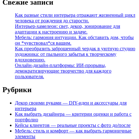
Свежие записи
Как разные стили интерьера отражают жизненный цикл
человека от рождения до старости.
Интерьер-хамелеон: свет, декор, зонирование для
адаптации к настроению и задаче.
Мебель: гармония интуиции. Как обставить дом, чтобы
он *чувствовал*ся вашим.
Как преобразить заброшенный чердак в уютную студию
художника: от пыльного забытья к творческому
вдохновению.
Онлайн-дизайн-платформы: ИИ-прорывы,
демократизирующие творчество для каждого
пользователя.
Рубрики
Декор своими руками — DIY-идеи и аксессуары для
интерьера
Как выбрать дизайнера — критерии оценки и работа с
портфолио
Кейсы клиентов — реальные проекты с фото до/после
Мебель: стиль и комфорт — как выбрать гармоничные
элементы