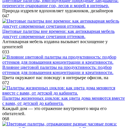
Цветовые палитры, имитирующие природные ландшафты:
перенесите очарование гор, лесов и морей в интерьер.
Природа издревле вдохновляет художников, дизайнеров
0
47
Цветовые палитры вне времени: как антикварная мебель
диктует современные сочетания оттенков.
Антикварная мебель издавна вызывает восхищение у
ценителей
0
33
Влияние цветовой палитры на продуктивность: подбор
оттенков для повышения концентрации и креативности.
Цвета окружают нас повсюду: в интерьере офисов, на
0
72
Палитры жизненных циклов: как цвета дома меняются вместе
с вами, от детской до кабинета.
Каждый дом — это отражение внутреннего мира его
обитателей.
0
68