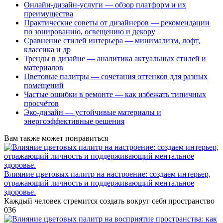
Онлайн-дизайн-услуги — обзор платформ и их
преимущества
Практические советы от дизайнеров — рекомендации
по зонированию, освещению и декору
Сравнение стилей интерьера — минимализм, лофт,
классика и др
Тренды в дизайне — аналитика актуальных стилей и
материалов
Цветовые палитры — сочетания оттенков для разных
помещений
Частые ошибки в ремонте — как избежать типичных
просчётов
Эко-дизайн — устойчивые материалы и
энергоэффективные решения
Вам также может понравиться
Влияние цветовых палитр на настроение: создаем интерьер,
отражающий личность и поддерживающий ментальное
здоровье.
Каждый человек стремится создать вокруг себя пространство
0
36