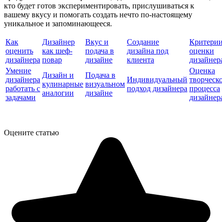
кто будет готов экспериментировать, прислушиваться к
вашему вкусу и помогать создать нечто по-настоящему
уникальное и запоминающееся.
Как
Дизайнер
Вкус и
Создание
Критери
оценить
как шеф-
подача в
дизайна под
оценки
дизайнера
повар
дизайне
клиента
дизайнер
Умение
Оценка
Дизайн и
Подача в
дизайнера
Индивидуальный
творческ
кулинарные
визуальном
работать с
подход дизайнера
процесса
аналогии
дизайне
задачами
дизайнер
Оцените статью