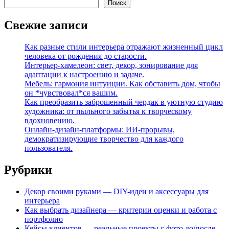
Поиск
Свежие записи
Как разные стили интерьера отражают жизненный цикл
человека от рождения до старости.
Интерьер-хамелеон: свет, декор, зонирование для
адаптации к настроению и задаче.
Мебель: гармония интуиции. Как обставить дом, чтобы
он *чувствовал*ся вашим.
Как преобразить заброшенный чердак в уютную студию
художника: от пыльного забытья к творческому
вдохновению.
Онлайн-дизайн-платформы: ИИ-прорывы,
демократизирующие творчество для каждого
пользователя.
Рубрики
Декор своими руками — DIY-идеи и аксессуары для
интерьера
Как выбрать дизайнера — критерии оценки и работа с
портфолио
Кейсы клиентов — реальные проекты с фото до/после