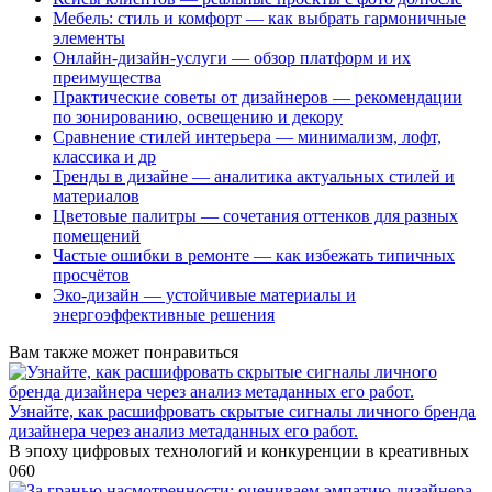
Мебель: стиль и комфорт — как выбрать гармоничные
элементы
Онлайн-дизайн-услуги — обзор платформ и их
преимущества
Практические советы от дизайнеров — рекомендации
по зонированию, освещению и декору
Сравнение стилей интерьера — минимализм, лофт,
классика и др
Тренды в дизайне — аналитика актуальных стилей и
материалов
Цветовые палитры — сочетания оттенков для разных
помещений
Частые ошибки в ремонте — как избежать типичных
просчётов
Эко-дизайн — устойчивые материалы и
энергоэффективные решения
Вам также может понравиться
Узнайте, как расшифровать скрытые сигналы личного бренда
дизайнера через анализ метаданных его работ.
В эпоху цифровых технологий и конкуренции в креативных
0
60