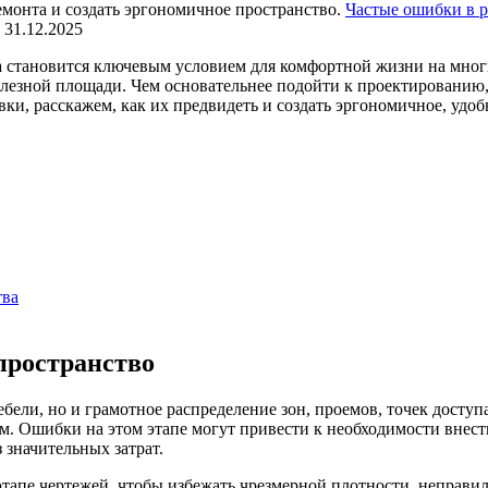
Частые ошибки в 
31.12.2025
а становится ключевым условием для комфортной жизни на мно
лезной площади. Чем основательнее подойти к проектированию,
ки, расскажем, как их предвидеть и создать эргономичное, удоб
тва
пространство
бели, но и грамотное распределение зон, проемов, точек досту
ем. Ошибки на этом этапе могут привести к необходимости внес
 значительных затрат.
этапе чертежей, чтобы избежать чрезмерной плотности, неправ