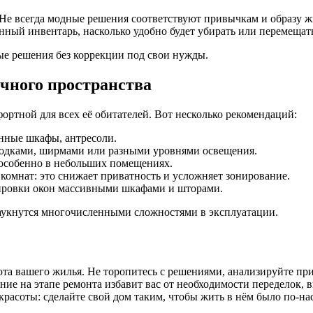
Не всегда модные решения соответствуют привычкам и образу ж
енный инвентарь, насколько удобно будет убирать или перемещать
вые решения без коррекции под свои нужды.
чного пространства
ортной для всех её обитателей. Вот несколько рекомендаций:
нные шкафы, антресоли.
одками, ширмами или разными уровнями освещения.
особенно в небольших помещениях.
омнат: это снижает приватность и усложняет зонирование.
кировки окон массивными шкафами и шторами.
аукнутся многочисленными сложностями в эксплуатации.
юта вашего жилья. Не торопитесь с решениями, анализируйте п
ие на этапе ремонта избавит вас от необходимости переделок, 
красоты: сделайте свой дом таким, чтобы жить в нём было по-н