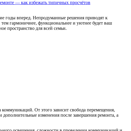
ремонте — как избежать типичных просчётов
гие годы вперед. Непродуманные решения приводят к
 тем гармоничнее, функциональнее и уютнее будет ваш
ное пространство для всей семьи.
па коммуникаций. От этого зависит свобода перемещения,
ти дополнительные изменения после завершения ремонта, а
ильного освещения, сложности в проведении коммуникаций и