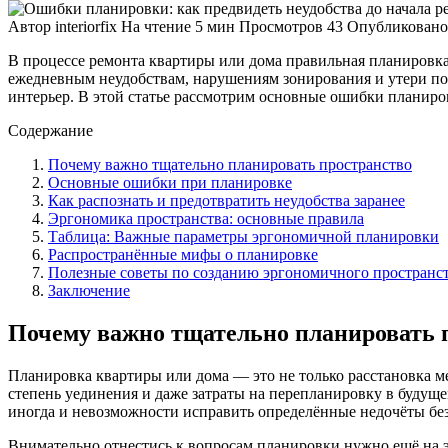
Автор
interiorfix
На чтение
5 мин
Просмотров
43
Опубликовано
В процессе ремонта квартиры или дома правильная планировк
ежедневным неудобствам, нарушениям зонирования и утери по
интерьер. В этой статье рассмотрим основные ошибки планиров
Содержание
Почему важно тщательно планировать пространство
Основные ошибки при планировке
Как распознать и предотвратить неудобства заранее
Эргономика пространства: основные правила
Таблица: Важные параметры эргономичной планировки
Распространённые мифы о планировке
Полезные советы по созданию эргономичного пространс
Заключение
Почему важно тщательно планировать 
Планировка квартиры или дома — это не только расстановка ме
степень уединения и даже затраты на перепланировку в будущ
иногда и невозможности исправить определённые недочёты без
Внимательно отнестись к вопросам планировки нужно ещё на 