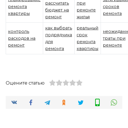
рассчитать
при
ремонта
сроков
бюджет на
ремонте
квартиры
ремонта
ремонт
жилья
как выбрать
реальный
контроль
неожидан
подрядчика
срок
расходов на
траты при
для
ремонта
ремонт
ремонте
ремонта
квартиры
Оцените статью