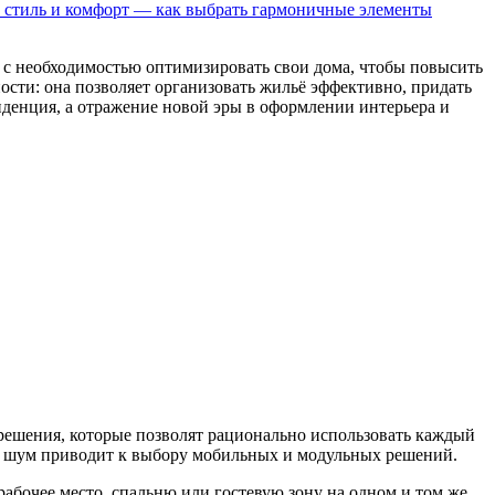
 стиль и комфорт — как выбрать гармоничные элементы
 с необходимостью оптимизировать свои дома, чтобы повысить
ости: она позволяет организовать жильё эффективно, придать
нденция, а отражение новой эры в оформлении интерьера и
ь решения, которые позволят рационально использовать каждый
й шум приводит к выбору мобильных и модульных решений.
рабочее место, спальню или гостевую зону на одном и том же