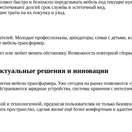
оляют быстро и безопасно переделывать мебель под текущие ну
беспечивают долгий срок службы и эстетичный вид.
ие траты на их покупку и уход.
вателей. Молодые профессионалы, арендаторы, семьи с детьми, 
т мебель-трансформер.
ает или любит менять обстановку. Возможность повторной сборки
ектуальные решения и инновации
ития мебели-трансформера. Уже сегодня на рынке появляются «
страиваются зарядные устройства, системы хранения с интеллек
ной и технологичной, предлагая пользователям не только базо
ать пространство, сделав жильё ещё более комфортным и адапт