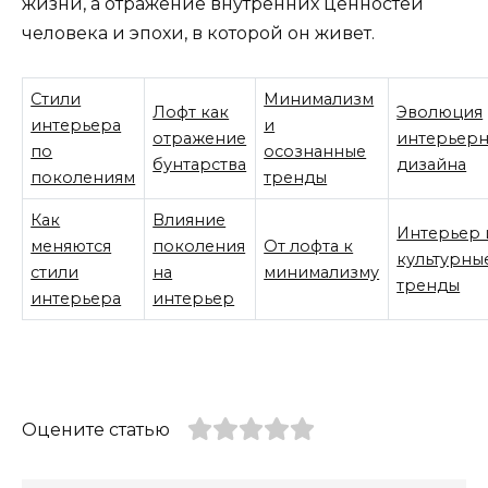
жизни, а отражение внутренних ценностей
человека и эпохи, в которой он живет.
Стили
Минимализм
Лофт как
Эволюция
интерьера
и
отражение
интерьер
по
осознанные
бунтарства
дизайна
поколениям
тренды
Как
Влияние
Интерьер 
меняются
поколения
От лофта к
культурны
стили
на
минимализму
тренды
интерьера
интерьер
Оцените статью