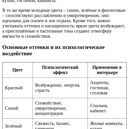
кухни, гостиной, кабинета.
В то же время холодные цвета – синие, зелёные и фиолетовые
– способствуют расслаблению и умиротворению, они
идеальны для спален и зон отдыха. Кроме того, важно
учитывать оттенки и насыщенность: яркие цвета возбуждают,
а приглушённые и пастельные тона создают атмосферу
мягкости и спокойствия.
Основные оттенки и их психологическое
воздействие
Психологический
Применение в
Цвет
эффект
интерьере
Акценты,
Возбуждение, энергия,
Красный
гостиная,
страсть
столовая
Спокойствие,
Спальня,
Синий
умиротворение,
кабинет
концентрация
Свежесть, баланс,
Жилые комнаты,
Зелёный
гармония
кухни