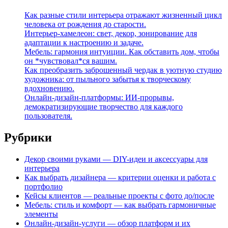
Как разные стили интерьера отражают жизненный цикл
человека от рождения до старости.
Интерьер-хамелеон: свет, декор, зонирование для
адаптации к настроению и задаче.
Мебель: гармония интуиции. Как обставить дом, чтобы
он *чувствовал*ся вашим.
Как преобразить заброшенный чердак в уютную студию
художника: от пыльного забытья к творческому
вдохновению.
Онлайн-дизайн-платформы: ИИ-прорывы,
демократизирующие творчество для каждого
пользователя.
Рубрики
Декор своими руками — DIY-идеи и аксессуары для
интерьера
Как выбрать дизайнера — критерии оценки и работа с
портфолио
Кейсы клиентов — реальные проекты с фото до/после
Мебель: стиль и комфорт — как выбрать гармоничные
элементы
Онлайн-дизайн-услуги — обзор платформ и их