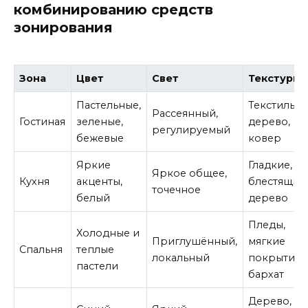
комбинированию средств
зонирования
Зона
Цвет
Свет
Текстуры
Пастельные,
Текстиль,
Рассеянный,
Гостиная
зеленые,
дерево,
регулируемый
бежевые
ковер
Яркие
Гладкие,
Яркое общее,
Кухня
акценты,
блестящие
точечное
белый
дерево
Пледы,
Холодные и
Приглушённый,
мягкие
Спальня
теплые
локальный
покрытия,
пастели
бархат
Дерево,