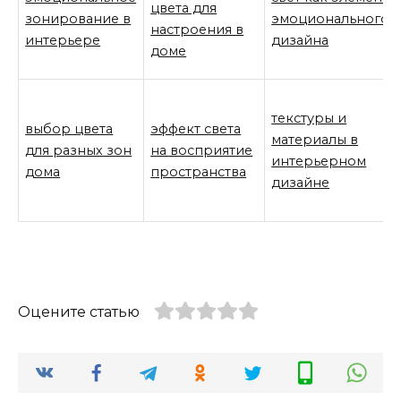
цвета для
зонирование в
эмоционального
настроения в
интерьере
дизайна
доме
текстуры и
выбор цвета
эффект света
материалы в
для разных зон
на восприятие
интерьерном
дома
пространства
дизайне
Оцените статью