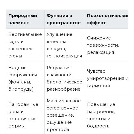
Природный
Функция в
Психологический
элемент
пространстве
эффект
Вертикальные
Улучшение
Снижение
сады и
качества
тревожности,
«зелёные»
воздуха,
релаксация
стены
теплоизоляция
Водные
Регуляция
Чувство
сооружения
влажности,
умиротворения и
(фонтаны,
биологическое
гармонии
биопруды)
разнообразие
Максимальное
Панорамные
Повышение
естественное
окна и
настроения,
освещение,
органичные
энергия и
ощущение
формы
бодрость
простора