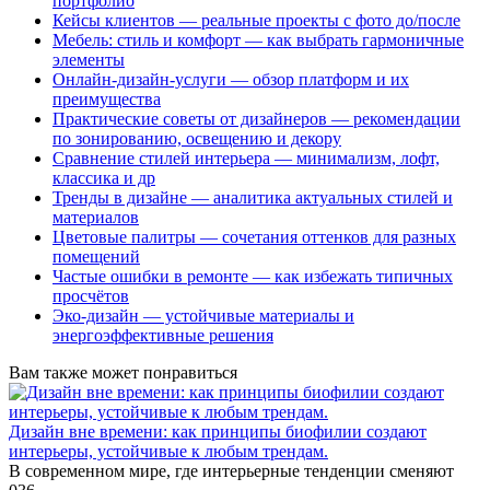
портфолио
Кейсы клиентов — реальные проекты с фото до/после
Мебель: стиль и комфорт — как выбрать гармоничные
элементы
Онлайн-дизайн-услуги — обзор платформ и их
преимущества
Практические советы от дизайнеров — рекомендации
по зонированию, освещению и декору
Сравнение стилей интерьера — минимализм, лофт,
классика и др
Тренды в дизайне — аналитика актуальных стилей и
материалов
Цветовые палитры — сочетания оттенков для разных
помещений
Частые ошибки в ремонте — как избежать типичных
просчётов
Эко-дизайн — устойчивые материалы и
энергоэффективные решения
Вам также может понравиться
Дизайн вне времени: как принципы биофилии создают
интерьеры, устойчивые к любым трендам.
В современном мире, где интерьерные тенденции сменяют