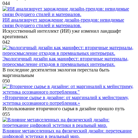
0
44
ИИ анализирует зарождение дизайн-трендов: невидимые
связи будущего стилей и материалов.
Искусственный интеллект (ИИ) уже изменил ландшафт
креативных
0
42
Экологичный дизайн как манифест: вторичные материалы,
переосмысление отходов в премиальных интерьерах.
В последние десятилетия экология перестала быть
маргинальным
0
50
«Вторичное сырье в дизайне: от маргиналий к мейнстриму,
эстетика осознанного потребления.»
Использование вторичного сырья в дизайне прошло путь
0
55
Влияние метавселенных на физический дизайн: перетекание
цифровой эстетики в реальный мир.