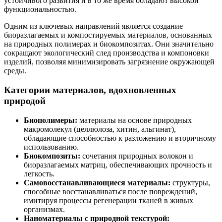
устойчивого развития и в то же время обладают высокой
функциональностью.
Одним из ключевых направлений является создание
биоразлагаемых и компостируемых материалов, основанных
на природных полимерах и биокомпозитах. Они значительно
сокращают экологический след производства и компоновки
изделий, позволяя минимизировать загрязнение окружающей
среды.
Категории материалов, вдохновленных
природой
Биополимеры:
материалы на основе природных
макромолекул (целлюлоза, хитин, альгинат),
обладающие способностью к разложению и вторичному
использованию.
Биокомпозиты:
сочетания природных волокон и
биоразлагаемых матриц, обеспечивающих прочность и
легкость.
Самовосстанавливающиеся материалы:
структуры,
способные восстанавливаться после повреждений,
имитируя процессы регенерации тканей в живых
организмах.
Наноматериалы с природной текстурой: