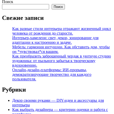
Поиск
Поиск
Свежие записи
Как разные стили интерьера отражают жизненный цикл
человека от рождения до старости.
Интерьер-хамелеон: свет, декор, зонирование для
адаптации к настроению и задаче.
Мебель: гармония интуиции. Как обставить дом, чтобы
он *чувствовал*ся вашим.
Как преобразить заброшенный чердак в уютную студию
художника: от пыльного забытья к творческому
вдохновению.
Онлайн-дизайн-платформы: ИИ-прорывы,
демократизирующие творчество для каждого
пользователя.
Рубрики
Декор своими руками — DIY-идеи и аксессуары для
интерьера
Как выбрать дизайнера — критерии оценки и работа с