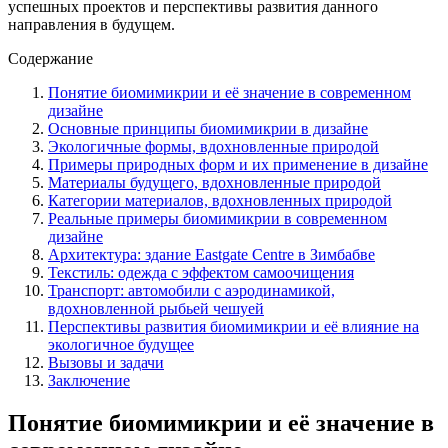
успешных проектов и перспективы развития данного
направления в будущем.
Содержание
Понятие биомимикрии и её значение в современном
дизайне
Основные принципы биомимикрии в дизайне
Экологичные формы, вдохновленные природой
Примеры природных форм и их применение в дизайне
Материалы будущего, вдохновленные природой
Категории материалов, вдохновленных природой
Реальные примеры биомимикрии в современном
дизайне
Архитектура: здание Eastgate Centre в Зимбабве
Текстиль: одежда с эффектом самоочищения
Транспорт: автомобили с аэродинамикой,
вдохновленной рыбьей чешуей
Перспективы развития биомимикрии и её влияние на
экологичное будущее
Вызовы и задачи
Заключение
Понятие биомимикрии и её значение в