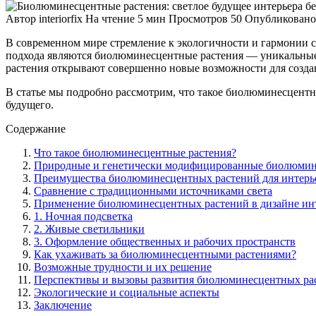
Автор
interiorfix
На чтение
5 мин
Просмотров
50
Опубликовано
В современном мире стремление к экологичности и гармонии с
подхода являются биолюминесцентные растения — уникальные 
растения открывают совершенно новые возможности для созда
В статье мы подробно рассмотрим, что такое биолюминесцентн
будущего.
Содержание
Что такое биолюминесцентные растения?
Природные и генетически модифицированные биолюмин
Преимущества биолюминесцентных растений для интерь
Сравнение с традиционными источниками света
Применение биолюминесцентных растений в дизайне ин
1. Ночная подсветка
2. Живые светильники
3. Оформление общественных и рабочих пространств
Как ухаживать за биолюминесцентными растениями?
Возможные трудности и их решение
Перспективы и вызовы развития биолюминесцентных ра
Экологические и социальные аспекты
Заключение