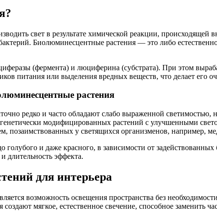
я?
водить свет в результате химической реакции, происходящей вн
х бактерий. Биолюминесцентные растения — это либо естествен
циферазы (фермента) и люциферина (субстрата). При этом выраба
ков питания или выделения вредных веществ, что делает его оч
олюминесцентные растения
точно редко и часто обладают слабо выраженной светимостью, 
 генетически модифицированных растений с улучшенными свето
 позаимствованных у светящихся организменов, например, мед
до голубого и даже красного, в зависимости от задействованны
 и длительность эффекта.
тений для интерьера
ляется возможность освещения пространства без необходимости
я создают мягкое, естественное свечение, способное заменить ч