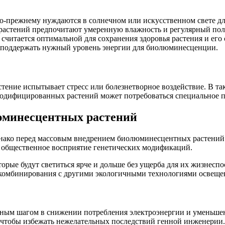
 по-прежнему нуждаются в солнечном или искусственном свете дл
стений предпочитают умеренную влажность и регулярный поли
считается оптимальной для сохранения здоровья растения и его 
 поддержать нужный уровень энергии для биолюминесценции.
тение испытывает стресс или болезнетворное воздействие. В та
модифицированных растений может потребоваться специальное п
юминесцентных растений
нако перед массовым внедрением биолюминесцентных растений 
же общественное восприятие генетических модификаций.
торые будут светиться ярче и дольше без ущерба для их жизнесп
 комбинирования с другими экологичными технологиями освеще
ным шагом в снижении потребления электроэнергии и уменьшен
, чтобы избежать нежелательных последствий генной инженерии.