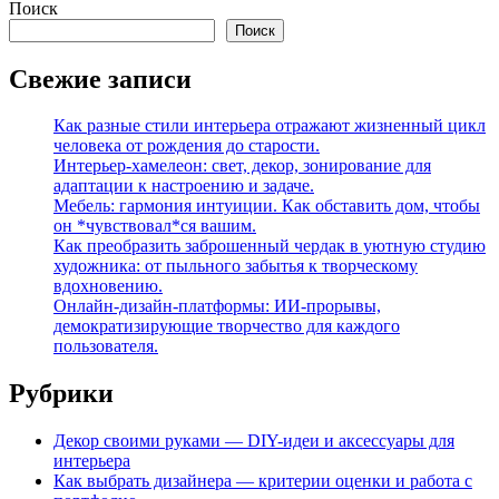
Поиск
Поиск
Свежие записи
Как разные стили интерьера отражают жизненный цикл
человека от рождения до старости.
Интерьер-хамелеон: свет, декор, зонирование для
адаптации к настроению и задаче.
Мебель: гармония интуиции. Как обставить дом, чтобы
он *чувствовал*ся вашим.
Как преобразить заброшенный чердак в уютную студию
художника: от пыльного забытья к творческому
вдохновению.
Онлайн-дизайн-платформы: ИИ-прорывы,
демократизирующие творчество для каждого
пользователя.
Рубрики
Декор своими руками — DIY-идеи и аксессуары для
интерьера
Как выбрать дизайнера — критерии оценки и работа с