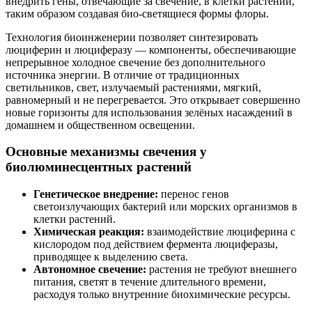
внедрить гены, отвечающие за свечение, в клетки растений,
таким образом создавая био-светящиеся формы флоры.
Технология биоинженерии позволяет синтезировать
люциферин и люциферазу — компоненты, обеспечивающие
непрерывное холодное свечение без дополнительного
источника энергии. В отличие от традиционных
светильников, свет, излучаемый растениями, мягкий,
равномерный и не перегревается. Это открывает совершенно
новые горизонты для использования зелёных насаждений в
домашнем и общественном освещении.
Основные механизмы свечения у
биолюминесцентных растений
Генетическое внедрение:
перенос генов
светоизлучающих бактерий или морских организмов в
клетки растений.
Химическая реакция:
взаимодействие люциферина с
кислородом под действием фермента люциферазы,
приводящее к выделению света.
Автономное свечение:
растения не требуют внешнего
питания, светят в течение длительного времени,
расходуя только внутренние биохимические ресурсы.