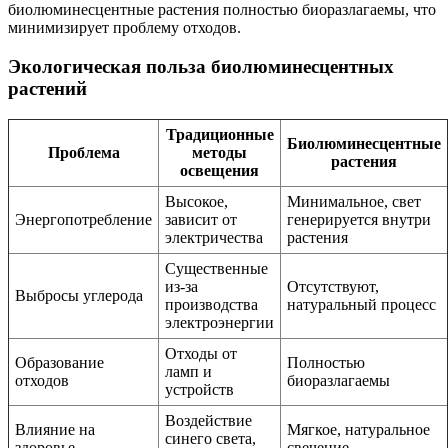
биолюминесцентные растения полностью биоразлагаемы, что
минимизирует проблему отходов.
Экологическая польза биолюминесцентных
растений
Традиционные
Биолюминесцентные
Проблема
методы
растения
освещения
Высокое,
Минимальное, свет
Энергопотребление
зависит от
генерируется внутри
электричества
растения
Существенные
из-за
Отсутствуют,
Выбросы углерода
производства
натуральный процесс
электроэнергии
Отходы от
Образование
Полностью
ламп и
отходов
биоразлагаемы
устройств
Воздействие
Влияние на
Мягкое, натуральное
синего света,
здоровье
свечение