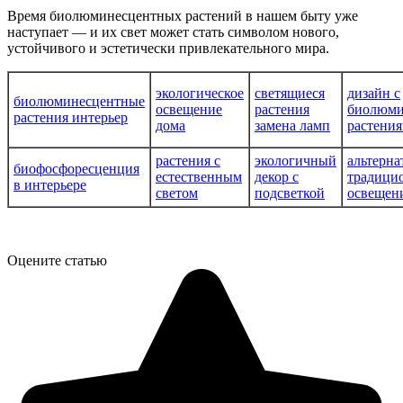
Время биолюминесцентных растений в нашем быту уже
наступает — и их свет может стать символом нового,
устойчивого и эстетически привлекательного мира.
экологическое
светящиеся
дизайн с
биолюминесцентные
освещение
растения
биолюми
растения интерьер
дома
замена ламп
растени
растения с
экологичный
альтерна
биофосфоресценция
естественным
декор с
традици
в интерьере
светом
подсветкой
освещен
Оцените статью